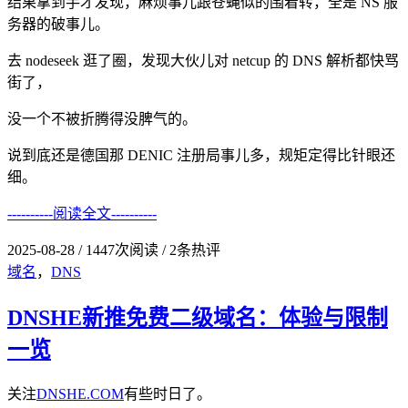
结果拿到手才发现，麻烦事儿跟苍蝇似的围着转，全是 NS 服
务器的破事儿。
去 nodeseek 逛了圈，发现大伙儿对 netcup 的 DNS 解析都快骂
街了，
没一个不被折腾得没脾气的。
说到底还是德国那 DENIC 注册局事儿多，规矩定得比针眼还
细。
----------阅读全文----------
2025-08-28
/
1447次阅读
/
2条热评
域名
，
DNS
DNSHE新推免费二级域名：体验与限制
一览
关注
DNSHE.COM
有些时日了。