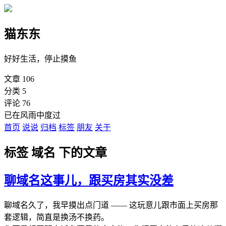
猫东东
好好生活，停止摸鱼
文章
106
分类
5
评论
76
已在风雨中度过
首页
说说
归档
标签
朋友
关于
标签 域名 下的文章
聊域名这事儿，跟买房其实没差
聊域名久了，我早摸出点门道 —— 这玩意儿跟市面上买房那
套逻辑，简直是换汤不换药。