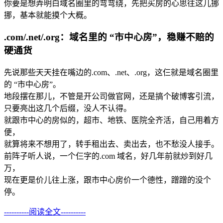
你要是想弄明白域名圈里的弯弯绕，先把买房的心思往这儿挪
挪，基本就能摸个大概。
.com/.net/.org：域名里的 “市中心房”，稳赚不赔的
硬通货
先说那些天天挂在嘴边的.com、.net、.org，这仨就是域名圈里
的 “市中心房”。
地段摆在那儿，不管是开公司做官网，还是搞个破博客引流，
只要亮出这几个后缀，没人不认得。
就跟市中心的房似的，超市、地铁、医院全齐活，自己用着方
便，
就算将来不想用了，转手租出去、卖出去，也不愁没人接手。
前阵子听人说，一个仨字的.com 域名，好几年前就炒到好几
万，
现在更是价儿往上涨，跟市中心房价一个德性，蹭蹭的没个
停。
----------阅读全文----------