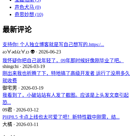
声色犬马
(0)
奇思妙想
(10)
最新评论
支持你! 个人独立博客就是写自己想写的.https:/...
ǝɔ∀ǝdʎz∀ɹɔ 👽 · 2026-06-23
我怀疑你把自己说年轻了，09年那时候好像刚毕业了吧。
shingchi · 2026-03-19
刚出来我也折腾了下，特地搞了高级开发者 运行了没用多久
就收费
御宅男 · 2026-03-19
我看到了，小破站站有人发了截图。应该是上头发文章引起
恐...
09君 · 2026-03-12
PHP8.5 卡点上线也太可爱了吧！新特性戳中刚需，结...
大橘 · 2026-03-11