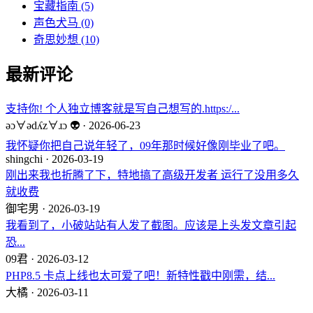
宝藏指南
(5)
声色犬马
(0)
奇思妙想
(10)
最新评论
支持你! 个人独立博客就是写自己想写的.https:/...
ǝɔ∀ǝdʎz∀ɹɔ 👽 · 2026-06-23
我怀疑你把自己说年轻了，09年那时候好像刚毕业了吧。
shingchi · 2026-03-19
刚出来我也折腾了下，特地搞了高级开发者 运行了没用多久
就收费
御宅男 · 2026-03-19
我看到了，小破站站有人发了截图。应该是上头发文章引起
恐...
09君 · 2026-03-12
PHP8.5 卡点上线也太可爱了吧！新特性戳中刚需，结...
大橘 · 2026-03-11