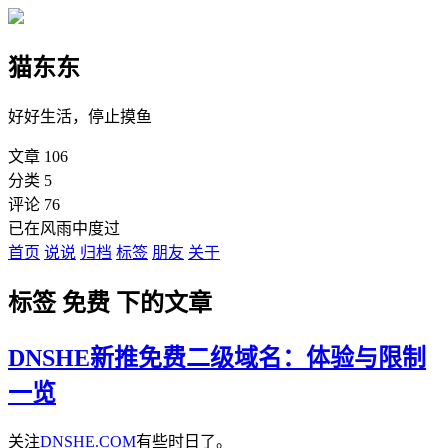
猫东东
好好生活，停止摸鱼
文章
106
分类
5
评论
76
已在风雨中度过
首页
说说
归档
标签
朋友
关于
标签 免费 下的文章
DNSHE新推免费二级域名：体验与限制
一览
关注
DNSHE.COM
有些时日了。