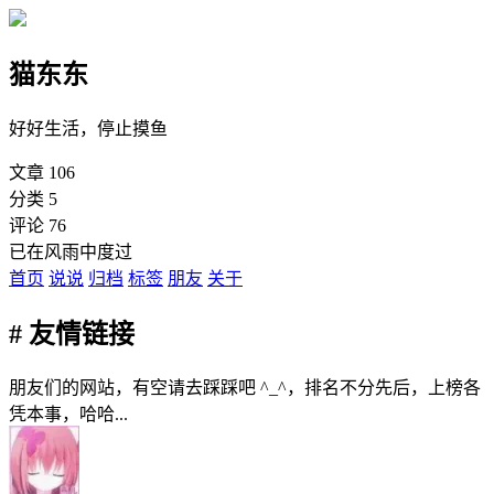
猫东东
好好生活，停止摸鱼
文章
106
分类
5
评论
76
已在风雨中度过
首页
说说
归档
标签
朋友
关于
# 友情链接
朋友们的网站，有空请去踩踩吧 ^_^，排名不分先后，上榜各
凭本事，哈哈...