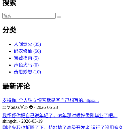
搜索
分类
人间烟火
(35)
码农修仙
(56)
宝藏指南
(5)
声色犬马
(0)
奇思妙想
(10)
最新评论
支持你! 个人独立博客就是写自己想写的.https:/...
ǝɔ∀ǝdʎz∀ɹɔ 👽 · 2026-06-23
我怀疑你把自己说年轻了，09年那时候好像刚毕业了吧。
shingchi · 2026-03-19
刚出来我也折腾了下，特地搞了高级开发者 运行了没用多久