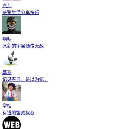
燕儿
感受生活分享快乐
嘀咕
冰剑的宇宙通信无敌
暮春
记录春日，是以为纪。
掌柜
有钱的警察叔叔