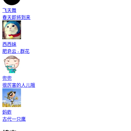
飞天舞
春天即将到来
西西妹
肥皂云 - 群花
兜兜
很厉害的人儿哦
蚂蚱
古代一只鹰