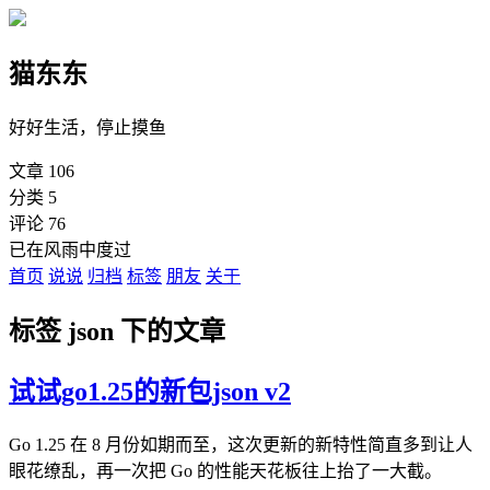
猫东东
好好生活，停止摸鱼
文章
106
分类
5
评论
76
已在风雨中度过
首页
说说
归档
标签
朋友
关于
标签 json 下的文章
试试go1.25的新包json v2
Go 1.25 在 8 月份如期而至，这次更新的新特性简直多到让人
眼花缭乱，再一次把 Go 的性能天花板往上抬了一大截。