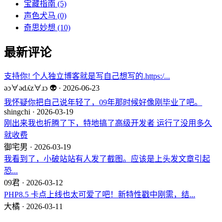
宝藏指南
(5)
声色犬马
(0)
奇思妙想
(10)
最新评论
支持你! 个人独立博客就是写自己想写的.https:/...
ǝɔ∀ǝdʎz∀ɹɔ 👽 · 2026-06-23
我怀疑你把自己说年轻了，09年那时候好像刚毕业了吧。
shingchi · 2026-03-19
刚出来我也折腾了下，特地搞了高级开发者 运行了没用多久
就收费
御宅男 · 2026-03-19
我看到了，小破站站有人发了截图。应该是上头发文章引起
恐...
09君 · 2026-03-12
PHP8.5 卡点上线也太可爱了吧！新特性戳中刚需，结...
大橘 · 2026-03-11