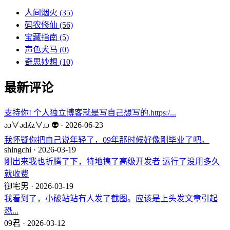
人间烟火
(35)
码农修仙
(56)
宝藏指南
(5)
声色犬马
(0)
奇思妙想
(10)
最新评论
支持你! 个人独立博客就是写自己想写的.https:/...
ǝɔ∀ǝdʎz∀ɹɔ 👽 · 2026-06-23
我怀疑你把自己说年轻了，09年那时候好像刚毕业了吧。
shingchi · 2026-03-19
刚出来我也折腾了下，特地搞了高级开发者 运行了没用多久
就收费
御宅男 · 2026-03-19
我看到了，小破站站有人发了截图。应该是上头发文章引起
恐...
09君 · 2026-03-12