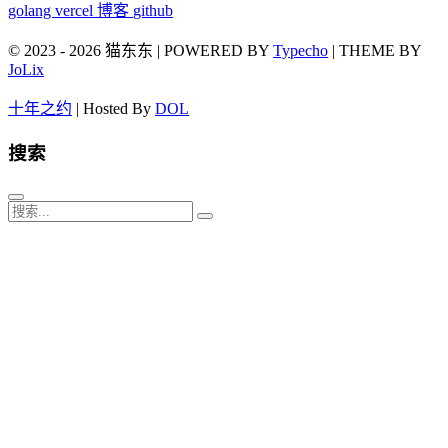
golang
vercel
博客
github
© 2023 - 2026 猫东东 | POWERED BY
Typecho
| THEME BY
JoLix
十年之约
| Hosted By
DOL
搜索