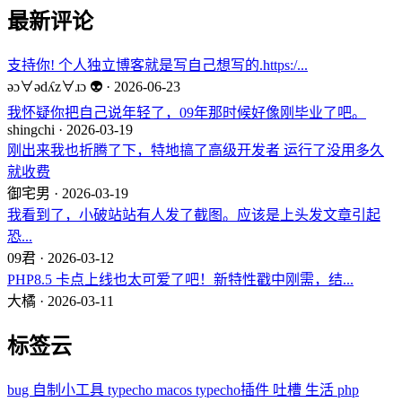
最新评论
支持你! 个人独立博客就是写自己想写的.https:/...
ǝɔ∀ǝdʎz∀ɹɔ 👽 · 2026-06-23
我怀疑你把自己说年轻了，09年那时候好像刚毕业了吧。
shingchi · 2026-03-19
刚出来我也折腾了下，特地搞了高级开发者 运行了没用多久
就收费
御宅男 · 2026-03-19
我看到了，小破站站有人发了截图。应该是上头发文章引起
恐...
09君 · 2026-03-12
PHP8.5 卡点上线也太可爱了吧！新特性戳中刚需，结...
大橘 · 2026-03-11
标签云
bug
自制小工具
typecho
macos
typecho插件
吐槽
生活
php