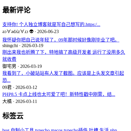
最新评论
支持你! 个人独立博客就是写自己想写的.https:/...
ǝɔ∀ǝdʎz∀ɹɔ 👽 · 2026-06-23
我怀疑你把自己说年轻了，09年那时候好像刚毕业了吧。
shingchi · 2026-03-19
刚出来我也折腾了下，特地搞了高级开发者 运行了没用多久
就收费
御宅男 · 2026-03-19
我看到了，小破站站有人发了截图。应该是上头发文章引起
恐...
09君 · 2026-03-12
PHP8.5 卡点上线也太可爱了吧！新特性戳中刚需，结...
大橘 · 2026-03-11
标签云
bug
自制小工具
typecho
macos
typecho插件
吐槽
生活
php