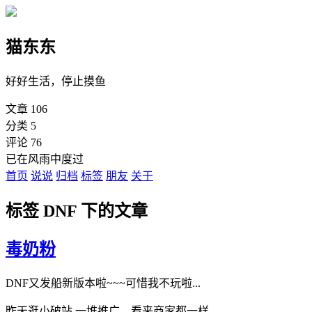
猫东东
好好生活，停止摸鱼
文章
106
分类
5
评论
76
已在风雨中度过
首页
说说
归档
标签
朋友
关于
标签 DNF 下的文章
毒奶粉
DNF又发船新版本啦~~~可惜我不玩啦...
昨天逛小破站,一堆推广，看来商家都一样