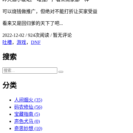
可以烧钱做推广，但绝对不能打折让买家受益
看来又是回归爹的天下了吧...
2022-12-02
/
924次阅读
/
暂无评论
吐槽
，
游戏
，
DNF
搜索
分类
人间烟火
(35)
码农修仙
(56)
宝藏指南
(5)
声色犬马
(0)
奇思妙想
(10)