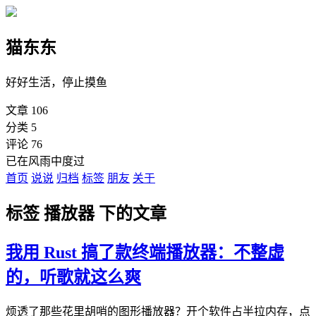
猫东东
好好生活，停止摸鱼
文章
106
分类
5
评论
76
已在风雨中度过
首页
说说
归档
标签
朋友
关于
标签 播放器 下的文章
我用 Rust 搞了款终端播放器：不整虚
的，听歌就这么爽
烦透了那些花里胡哨的图形播放器？开个软件占半拉内存，点