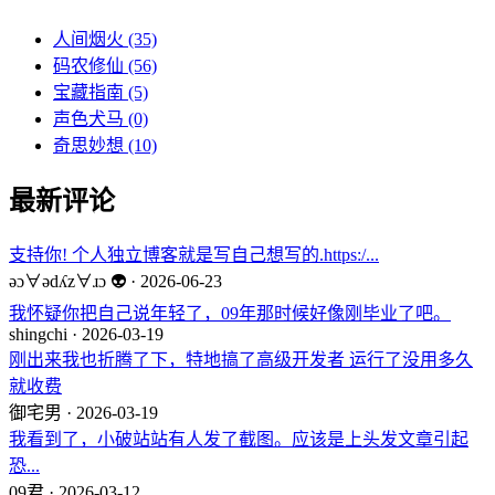
人间烟火
(35)
码农修仙
(56)
宝藏指南
(5)
声色犬马
(0)
奇思妙想
(10)
最新评论
支持你! 个人独立博客就是写自己想写的.https:/...
ǝɔ∀ǝdʎz∀ɹɔ 👽 · 2026-06-23
我怀疑你把自己说年轻了，09年那时候好像刚毕业了吧。
shingchi · 2026-03-19
刚出来我也折腾了下，特地搞了高级开发者 运行了没用多久
就收费
御宅男 · 2026-03-19
我看到了，小破站站有人发了截图。应该是上头发文章引起
恐...
09君 · 2026-03-12