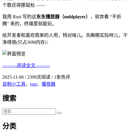
个歌还得挪鼠标 ——
我用 Rust 写的这
东东播放器（mddplayer）
，就奔着 “不折
腾” 来的，终端里就能玩，
给开发者和喜欢简单的人用，特对味儿。先瞅眼实际样儿，干
净得很(只占30M内存)：
----------阅读全文----------
2025-11-06
/
2399次阅读
/
1条热评
自制小工具
，
rust
，
播放器
搜索
分类