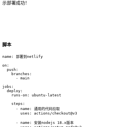
示部署成功！
脚本
name: 部署到netlify

on:

  push:

    branches: 

      - main

jobs:

  deploy:

    runs-on: ubuntu-latest

    steps:

      - name: 通用的代码拉取

        uses: actions/checkout@v3

      - name: 安装nodejs 18.x版本
