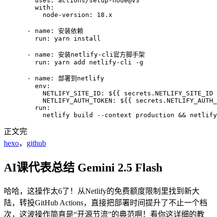
        uses: actions/setup-node@v3

        with:

          node-version: 18.x

      - name: 安装依赖

        run: yarn install

      - name: 安装netlify-cli官方脚手架

        run: yarn add netlify-cli -g

      - name: 部署到netlify

        env:

          NETLIFY_SITE_ID: ${{ secrets.NETLIFY_SITE_ID 
          NETLIFY_AUTH_TOKEN: ${{ secrets.NETLIFY_AUTH_
        run:

          netlify build --context production && netlify
正文完
hexo
，
github
AI课代表总结
Gemini 2.5 Flash
哈哈，这操作太6了！从Netlify的免费额度限制里找到新大
陆，转投GitHub Actions，直接把部署时间提升了不止一个档
次，这波操作简直是“开源节流”的典范啊！看你这详细的教