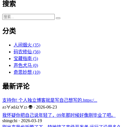
搜索
分类
人间烟火
(35)
码农修仙
(56)
宝藏指南
(5)
声色犬马
(0)
奇思妙想
(10)
最新评论
支持你! 个人独立博客就是写自己想写的.https:/...
ǝɔ∀ǝdʎz∀ɹɔ 👽 · 2026-06-23
我怀疑你把自己说年轻了，09年那时候好像刚毕业了吧。
shingchi · 2026-03-19