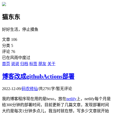
猫东东
好好生活，停止摸鱼
文章
106
分类
5
评论
76
已在风雨中度过
首页
说说
归档
标签
朋友
关于
博客改成githubActions部署
2022-12-09
/
码农修仙
/
共2791字
/
暂无评论
我的博客程序现在用的是hexo，放在
netlify
上，netlify每个月是
给300分钟的部署时间，目前更新了几篇文章，发现部署时间
大约是每次1分钟多点儿，我当时就在想，写多少文章就开始