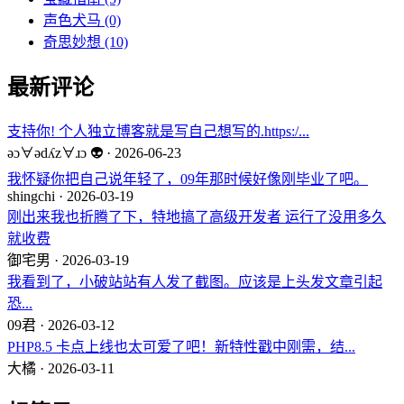
声色犬马
(0)
奇思妙想
(10)
最新评论
支持你! 个人独立博客就是写自己想写的.https:/...
ǝɔ∀ǝdʎz∀ɹɔ 👽 · 2026-06-23
我怀疑你把自己说年轻了，09年那时候好像刚毕业了吧。
shingchi · 2026-03-19
刚出来我也折腾了下，特地搞了高级开发者 运行了没用多久
就收费
御宅男 · 2026-03-19
我看到了，小破站站有人发了截图。应该是上头发文章引起
恐...
09君 · 2026-03-12
PHP8.5 卡点上线也太可爱了吧！新特性戳中刚需，结...
大橘 · 2026-03-11