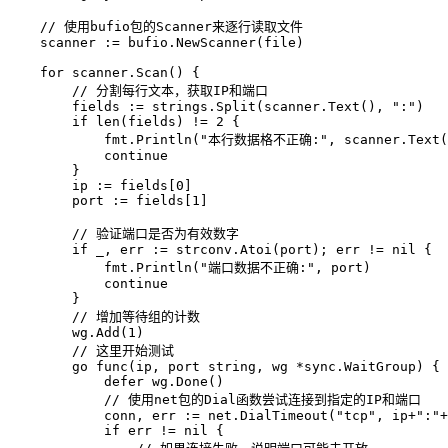
    // 使用bufio包的Scanner来逐行读取文件

    scanner := bufio.NewScanner(file)

    for scanner.Scan() {

        // 分割每行文本，获取IP和端口

        fields := strings.Split(scanner.Text(), ":")

        if len(fields) != 2 {

            fmt.Println("本行数据格不正确:", scanner.Text()
            continue

        }

        ip := fields[0]

        port := fields[1]

        // 验证端口是否为有效数字

        if _, err := strconv.Atoi(port); err != nil {

            fmt.Println("端口数据不正确:", port)

            continue

        }

        // 增加等待组的计数

        wg.Add(1)

        // 这里开始测试

        go func(ip, port string, wg *sync.WaitGroup) {

            defer wg.Done()

            // 使用net包的Dial函数尝试连接到指定的IP和端口

            conn, err := net.DialTimeout("tcp", ip+":"+
            if err != nil {
