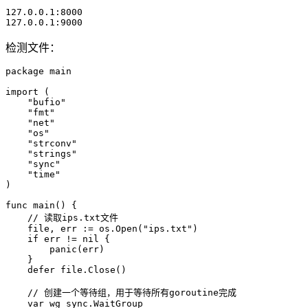
127.0.0.1:8000

127.0.0.1:9000
检测文件：
package main

import (

    "bufio"

    "fmt"

    "net"

    "os"

    "strconv"

    "strings"

    "sync"

    "time"

)

func main() {

    // 读取ips.txt文件

    file, err := os.Open("ips.txt")

    if err != nil {

        panic(err)

    }

    defer file.Close()

    // 创建一个等待组，用于等待所有goroutine完成

    var wg sync.WaitGroup
