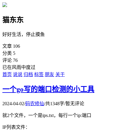
猫东东
好好生活，停止摸鱼
文章
106
分类
5
评论
76
已在风雨中度过
首页
说说
归档
标签
朋友
关于
一个go写的端口检测的小工具
2024-04-02
/
码农修仙
/
共1348字
/
暂无评论
就2个文件，一个是ips.txt，每行一个ip:端口
IP列表文件：