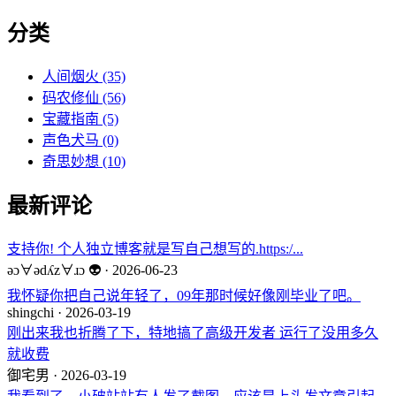
分类
人间烟火
(35)
码农修仙
(56)
宝藏指南
(5)
声色犬马
(0)
奇思妙想
(10)
最新评论
支持你! 个人独立博客就是写自己想写的.https:/...
ǝɔ∀ǝdʎz∀ɹɔ 👽 · 2026-06-23
我怀疑你把自己说年轻了，09年那时候好像刚毕业了吧。
shingchi · 2026-03-19
刚出来我也折腾了下，特地搞了高级开发者 运行了没用多久
就收费
御宅男 · 2026-03-19