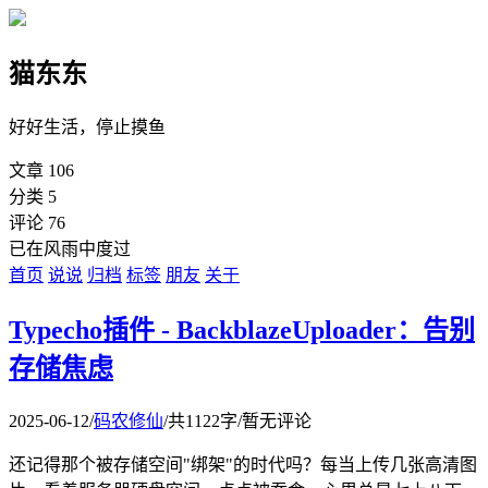
猫东东
好好生活，停止摸鱼
文章
106
分类
5
评论
76
已在风雨中度过
首页
说说
归档
标签
朋友
关于
Typecho插件 - BackblazeUploader：告别
存储焦虑
2025-06-12
/
码农修仙
/
共1122字
/
暂无评论
还记得那个被存储空间"绑架"的时代吗？每当上传几张高清图